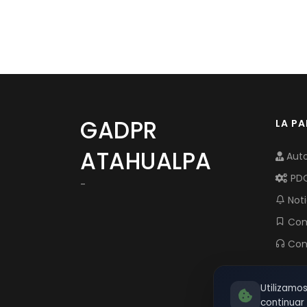
GADPR
LA P
ATAHUALPA
Auto
PD
-
Noti
Com
Con
Utilizamo
continua