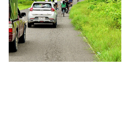
Convocatorias
GESTIÓN ADMINISTRATIVA
Plan de desarrollo y Ordenamiento Territorial - PD
Plan Anual Contratación - PAC
Plan Operativo Anual - POA
Convenios Institucionales
PRESUPUESTO: EJECUCIÓN Y REPORTES
Cédulas presupuestarias y balances
Procesos de contratación
Ejecución Presupuestaria
Obras y proyectos