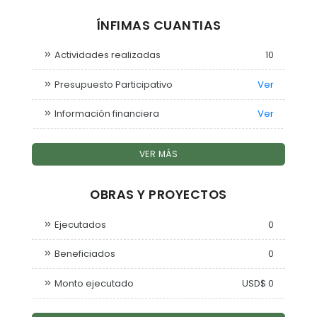
ÍNFIMAS CUANTIAS
Actividades realizadas
10
Presupuesto Participativo
Ver
Información financiera
Ver
VER MÁS
OBRAS Y PROYECTOS
Ejecutados
0
Beneficiados
0
Monto ejecutado
USD$ 0