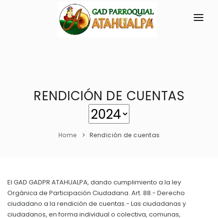
INICIO
LA PARROQUIA
RESEÑA HISTÓRICA
RENDICIÓN DE CUENTAS
GAD
Organización Territorial
TRANSPARENCIA
Datos Generales
Home
Rendición de cuentas
GESTIÓN Y PRESUPUESTO
Símbolos Cívicos
GESTIÓN INSTITUCIONAL
MECANISMOS DE PARTICIPACIÓN
GEOGRAFÍA
Sesiones Ordinarias
TURISMO
El GAD GADPR ATAHUALPA, dando cumplimiento a la ley
Ubicación
CIUDADANÍA ACTIVA
Orgánica de Participación Ciudadana. Art. 88.- Derecho
Sesiones Extraordinarias
Clima
ciudadano a la rendición de cuentas.- Las ciudadanas y
Solicitud de acceso información pública
Resoluciones
ciudadanos, en forma individual o colectiva, comunas,
NEW