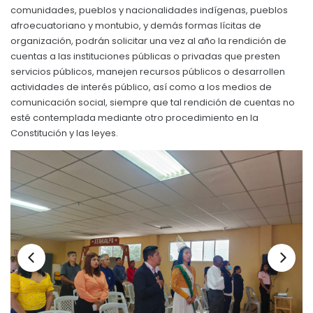
comunidades, pueblos y nacionalidades indígenas, pueblos
Convocatorias
afroecuatoriano y montubio, y demás formas lícitas de
organización, podrán solicitar una vez al año la rendición de
GESTIÓN ADMINISTRATIVA
cuentas a las instituciones públicas o privadas que presten
Plan de desarrollo y Ordenamiento Territorial - PD
servicios públicos, manejen recursos públicos o desarrollen
actividades de interés público, así como a los medios de
Plan Anual Contratación - PAC
comunicación social, siempre que tal rendición de cuentas no
esté contemplada mediante otro procedimiento en la
Plan Operativo Anual - POA
Constitución y las leyes.
Convenios Institucionales
PRESUPUESTO: EJECUCIÓN Y REPORTES
Cédulas presupuestarias y balances
Procesos de contratación
Ejecución Presupuestaria
Obras y proyectos