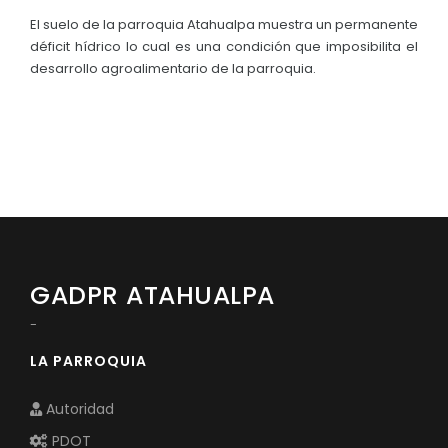
El suelo de la parroquia Atahualpa muestra un permanente
déficit hídrico lo cual es una condición que imposibilita el
desarrollo agroalimentario de la parroquia.
GADPR ATAHUALPA
-
LA PARROQUIA
Autoridad
PDOT