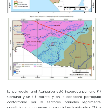
Convocatorias
GESTIÓN ADMINISTRATIVA
Plan de desarrollo y Ordenamiento Territorial - PD
Plan Anual Contratación - PAC
Plan Operativo Anual - POA
Convenios Institucionales
PRESUPUESTO: EJECUCIÓN Y REPORTES
Cédulas presupuestarias y balances
Procesos de contratación
Ejecución Presupuestaria
La parroquia rural Atahualpa está integrada por una (1)
Obras y proyectos
Comuna y un (1) Recinto, y en la cabecera parroquial
conformada por 13 sectores barriales legalmente
constituidos., la cabecera parroquial está ubicada a 17 km