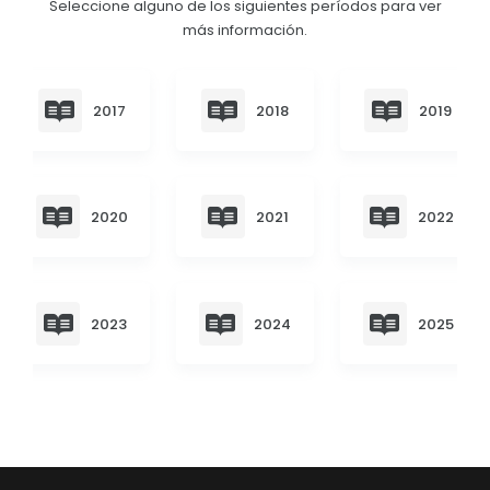
Seleccione alguno de los siguientes períodos para ver
Convocatorias
más información.
GESTIÓN ADMINISTRATIVA
Plan de desarrollo y Ordenamiento Territorial - PD
2017
2018
2019
Plan Anual Contratación - PAC
Plan Operativo Anual - POA
2020
2021
2022
Convenios Institucionales
PRESUPUESTO: EJECUCIÓN Y REPORTES
Cédulas presupuestarias y balances
2023
2024
2025
Procesos de contratación
Ejecución Presupuestaria
Obras y proyectos