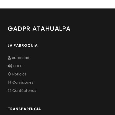
Convocatorias
GESTIÓN ADMINISTRATIVA
Plan de desarrollo y Ordenamiento Territorial - PD
GADPR ATAHUALPA
Plan Anual Contratación - PAC
-
Plan Operativo Anual - POA
LA PARROQUIA
Convenios Institucionales
Autoridad
PRESUPUESTO: EJECUCIÓN Y REPORTES
PDOT
Cédulas presupuestarias y balances
Noticias
Comisiones
Procesos de contratación
Contáctenos
Ejecución Presupuestaria
Obras y proyectos
TRANSPARENCIA