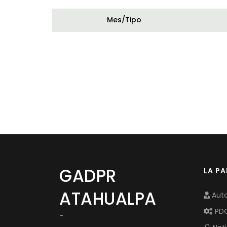
Mes/Tipo
GADPR
LA P
ATAHUALPA
Auto
PD
-