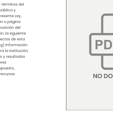
 términos del
epública y
resente Ley,
ión o página
posición del
n, la siguiente
ectos de esta
: g) Información
a la institución,
o y resultados
ores
upuesto,
 recursos