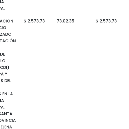
IA
A.
ACIÓN
$ 2.573.73
73.02.35
$ 2.573.73
CIO
IZADO
NTACIÓN
DE
LLO
(CDI)
A Y
S DEL
 EN LA
IA
A,
SANTA
OVINCIA
 ELENA