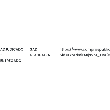
ADJUDICADO
GAD
https://www.compraspubli
-
ATAHUALPA
&id=FxoFds9FMIjaVrJ_Osz
ENTREGADO