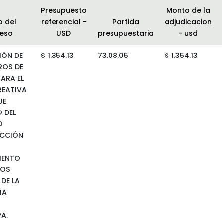
Presupuesto
Monto de la
o del
referencial -
Partida
adjudicacion
eso
USD
presupuestaria
- usd
IÓN DE
$ 1.354.13
73.08.05
$ 1.354.13
ROS DE
PARA EL
REATIVA
UE
 DEL
O
CCIÓN
IENTO
IOS
DE LA
IA
A.