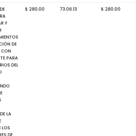
DE
$ 280.00
73.06.13
$ 280.00
ARA
R Y
R
MIENTOS
CIÓN DE
S CON
TE PARA
RIOS DEL
O
ENDO
E
S
DE LA
E
 LOS
ES DE