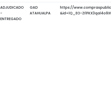
ADJUDICADO
GAD
https://www.compraspubli
-
ATAHUALPA
&id=lQ_EO-ZI1FKX3qal4o9X
ENTREGADO