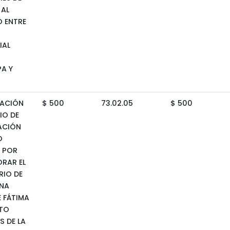
AL
 ENTRE
IAL
A Y
ACIÓN
$ 500
73.02.05
$ 500
IO DE
ACIÓN
O
 POR
RAR EL
RIO DE
NA
E FÁTIMA
NTO
S DE LA