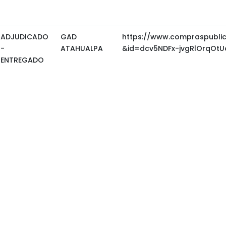
ADJUDICADO
GAD
https://www.compraspubli
-
ATAHUALPA
&id=dcv5NDFx-jvgRlOrqOt
ENTREGADO