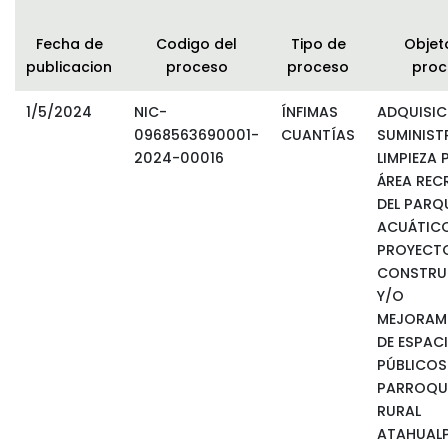
Fecha de
Codigo del
Tipo de
Objet
publicacion
proceso
proceso
proc
1/5/2024
NIC-
ÍNFIMAS
ADQUISIC
0968563690001-
CUANTÍAS
SUMINIST
2024-00016
LIMPIEZA 
ÁREA REC
DEL PARQ
ACUÁTICO
PROYECT
CONSTRU
Y/O
MEJORAM
DE ESPAC
PÚBLICOS 
PARROQU
RURAL
ATAHUALP