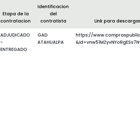
Identificacion
Etapa de la
del
contratacion
contratista
Link para descarga
ADJUDICADO
GAD
https://www.compraspubli
-
ATAHUALPA
&id=vnw51MZyvNYoRgESs7N
ENTREGADO