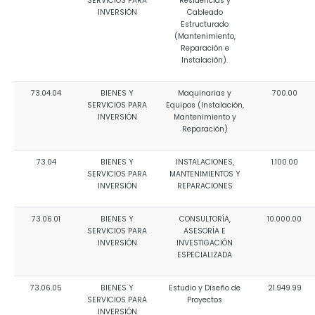
SERVICIOS PARA
Residencias y
INVERSIÓN
Cableado
Estructurado
(Mantenimiento,
Reparación e
Instalación).
73.04.04
BIENES Y
Maquinarias y
700.00
SERVICIOS PARA
Equipos (Instalación,
INVERSIÓN
Mantenimiento y
Reparación)
73.04
BIENES Y
INSTALACIONES,
1.100.00
SERVICIOS PARA
MANTENIMIENTOS Y
INVERSIÓN
REPARACIONES
73.06.01
BIENES Y
CONSULTORÍA,
10.000.00
SERVICIOS PARA
ASESORÍA E
INVERSIÓN
INVESTIGACIÓN
ESPECIALIZADA
73.06.05
BIENES Y
Estudio y Diseño de
21.949.99
SERVICIOS PARA
Proyectos
INVERSIÓN