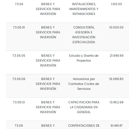
73.04
BIENES Y
INSTALACIONES,
1.100.00
SERVICIOS PARA
MANTENIMIENTOS Y
INVERSIÓN
REPARACIONES
73.06.01
BIENES Y
CONSULTORÍA,
10.000.00
SERVICIOS PARA
ASESORÍA E
INVERSIÓN
INVESTIGACIÓN
ESPECIALIZADA
73.06.05
BIENES Y
Estudio y Diseño de
21.949.99
SERVICIOS PARA
Proyectos
INVERSIÓN
73.06.06
BIENES Y
Honorarios por
16.088.80
SERVICIOS PARA
Contratos Civiles de
INVERSIÓN
Servicios
73.06.13
BIENES Y
CAPACITACION PARA
13.452.68
SERVICIOS PARA
LA CIUDADANIA EN
INVERSIÓN
GENERAL
73.06
BIENES Y
CONTRATACIONES DE
61.491.47