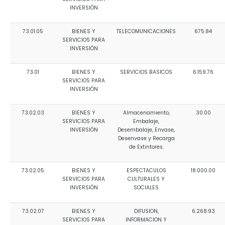
INVERSIÓN
73.01.05
BIENES Y
TELECOMUNICACIONES
675.84
SERVICIOS PARA
INVERSIÓN
73.01
BIENES Y
SERVICIOS BASICOS
6.159.76
SERVICIOS PARA
INVERSIÓN
73.02.03
BIENES Y
Almacenamiento,
30.00
SERVICIOS PARA
Embalaje,
INVERSIÓN
Desembalaje, Envase,
Desenvase y Recarga
de Extintores.
73.02.05
BIENES Y
ESPECTACULOS
18.000.00
SERVICIOS PARA
CULTURALES Y
INVERSIÓN
SOCIALES
73.02.07
BIENES Y
DIFUSION,
6.268.93
SERVICIOS PARA
INFORMACION Y