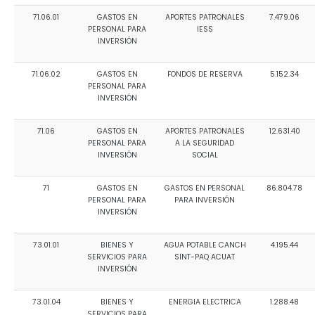
71.06.01
GASTOS EN
APORTES PATRONALES
7.479.06
PERSONAL PARA
IESS
INVERSIÓN
71.06.02
GASTOS EN
FONDOS DE RESERVA
5.152.34
PERSONAL PARA
INVERSIÓN
71.06
GASTOS EN
APORTES PATRONALES
12.631.40
PERSONAL PARA
A LA SEGURIDAD
INVERSIÓN
SOCIAL
71
GASTOS EN
GASTOS EN PERSONAL
86.804.78
PERSONAL PARA
PARA INVERSIÓN
INVERSIÓN
73.01.01
BIENES Y
AGUA POTABLE CANCH
4.195.44
SERVICIOS PARA
SINT-PAQ ACUAT
INVERSIÓN
73.01.04
BIENES Y
ENERGIA ELECTRICA
1.288.48
SERVICIOS PARA