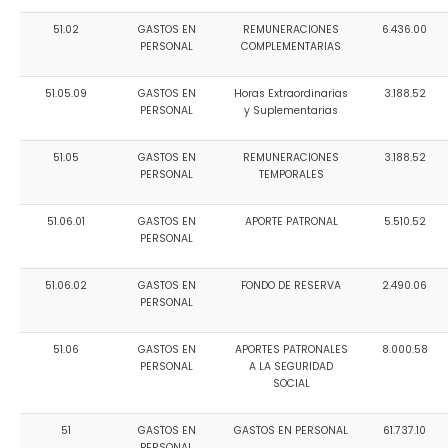
51.02
GASTOS EN
REMUNERACIONES
6.436.00
PERSONAL
COMPLEMENTARIAS
51.05.09
GASTOS EN
Horas Extraordinarias
3.188.52
PERSONAL
y Suplementarias
51.05
GASTOS EN
REMUNERACIONES
3.188.52
PERSONAL
TEMPORALES
51.06.01
GASTOS EN
APORTE PATRONAL
5.510.52
PERSONAL
51.06.02
GASTOS EN
FONDO DE RESERVA
2.490.06
PERSONAL
51.06
GASTOS EN
APORTES PATRONALES
8.000.58
PERSONAL
A LA SEGURIDAD
SOCIAL
51
GASTOS EN
GASTOS EN PERSONAL
61.737.10
PERSONAL