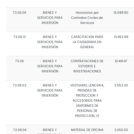
73.06.06
BIENES Y
Honorarios por
16.088.80
SERVICIOS PARA
Contratos Civiles de
INVERSIÓN
Servicios
73.06.13
BIENES Y
CAPACITACION PARA
13.452.68
SERVICIOS PARA
LA CIUDADANIA EN
INVERSIÓN
GENERAL
73.06
BIENES Y
CONTRATACIONES DE
61.491.47
SERVICIOS PARA
ESTUDIOS E
INVERSIÓN
INVESTIGACIONES
73.08.02
BIENES Y
VESTUARIO, LENCERIA,
3.553.00
SERVICIOS PARA
PRENDAS DE
INVERSIÓN
PROTECCION Y
ACCESORIOS PARA
UNIFORMES DE
PERSONAL DE
PROTECCION, VI
73.08.04
BIENES Y
MATERIAL DE OFICINA
2.050.00