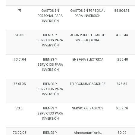
71
GASTOS EN
GASTOS EN PERSONAL
86.804.78
PERSONAL PARA
PARA INVERSIÓN
INVERSIÓN
73.01.01
BIENES Y
AGUA POTABLE CANCH
4.195.44
SERVICIOS PARA
SINT-PAQ ACUAT
INVERSIÓN
73.01.04
BIENES Y
ENERGIA ELECTRICA
1.288.48
SERVICIOS PARA
INVERSIÓN
73.01.05
BIENES Y
TELECOMUNICACIONES
675.84
SERVICIOS PARA
INVERSIÓN
73.01
BIENES Y
SERVICIOS BASICOS
6.159.76
SERVICIOS PARA
INVERSIÓN
73.02.03
BIENES Y
Almacenamiento,
30.00