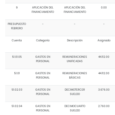
9
APLICACIÓN DEL
APLICACIÓN DEL
0.00
FINANCIAMIENTO
FINANCIAMIENTO
PRESUPUESTO
-
-
-
FEBRERO
Cuenta
Categoría
Descripción
Asignado
51.01.05
GASTOS EN
REMUNERACIONES
44.112.00
PERSONAL
UNIFICADAS
51.01
GASTOS EN
REMUNERACIONES
44.112.00
PERSONAL
BÁSICAS
51.02.03
GASTOS EN
DECIMOTERCER
3.676.00
PERSONAL
SUELDO
51.02.04
GASTOS EN
DECIMOCUARTO
2.760.00
PERSONAL
SUELDO