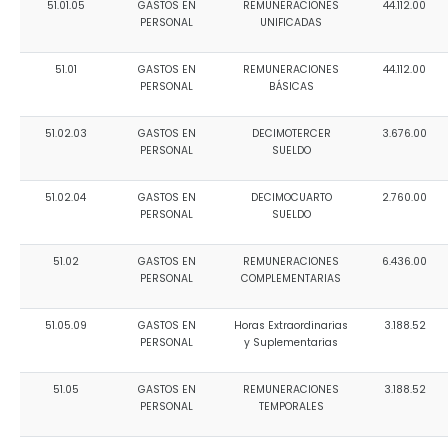
51.01.05
GASTOS EN
REMUNERACIONES
44.112.00
Convocatorias
PERSONAL
UNIFICADAS
GESTIÓN ADMINISTRATIVA
51.01
GASTOS EN
REMUNERACIONES
44.112.00
PERSONAL
BÁSICAS
Plan de desarrollo y Ordenamiento Territorial - PD
51.02.03
GASTOS EN
DECIMOTERCER
3.676.00
Plan Anual Contratación - PAC
PERSONAL
SUELDO
Plan Operativo Anual - POA
51.02.04
GASTOS EN
DECIMOCUARTO
2.760.00
Convenios Institucionales
PERSONAL
SUELDO
PRESUPUESTO: EJECUCIÓN Y REPORTES
51.02
GASTOS EN
REMUNERACIONES
6.436.00
PERSONAL
COMPLEMENTARIAS
Cédulas presupuestarias y balances
Procesos de contratación
51.05.09
GASTOS EN
Horas Extraordinarias
3.188.52
PERSONAL
y Suplementarias
Ejecución Presupuestaria
51.05
GASTOS EN
REMUNERACIONES
3.188.52
Obras y proyectos
PERSONAL
TEMPORALES