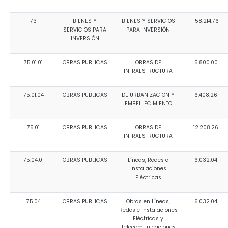
73
BIENES Y
BIENES Y SERVICIOS
158.214.76
SERVICIOS PARA
PARA INVERSIÓN
INVERSIÓN
75.01.01
OBRAS PUBLICAS
OBRAS DE
5.800.00
INFRAESTRUCTURA
75.01.04
OBRAS PUBLICAS
DE URBANIZACION Y
6.408.26
EMBELLECIMIENTO
75.01
OBRAS PUBLICAS
OBRAS DE
12.208.26
INFRAESTRUCTURA
75.04.01
OBRAS PUBLICAS
Líneas, Redes e
6.032.04
Instalaciones
Eléctricas
75.04
OBRAS PUBLICAS
Obras en Líneas,
6.032.04
Redes e Instalaciones
Eléctricas y
Telecomunicaciones