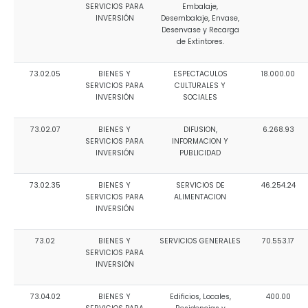
SERVICIOS PARA
Embalaje,
INVERSIÓN
Desembalaje, Envase,
Desenvase y Recarga
de Extintores.
73.02.05
BIENES Y
ESPECTACULOS
18.000.00
SERVICIOS PARA
CULTURALES Y
INVERSIÓN
SOCIALES
73.02.07
BIENES Y
DIFUSION,
6.268.93
SERVICIOS PARA
INFORMACION Y
INVERSIÓN
PUBLICIDAD
73.02.35
BIENES Y
SERVICIOS DE
46.254.24
SERVICIOS PARA
ALIMENTACION
INVERSIÓN
73.02
BIENES Y
SERVICIOS GENERALES
70.553.17
SERVICIOS PARA
INVERSIÓN
73.04.02
BIENES Y
Edificios, Locales,
400.00