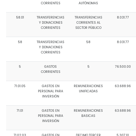
CORRIENTES
AUTÓNOMAS
58.01
TRANSFERENCIAS
TRANSFERENCIAS
8.031.77
Y DONACIONES
CORRIENTES AL
CORRIENTES
SECTOR PÚBLICO
58
TRANSFERENCIAS
58
8.031.77
Y DONACIONES
CORRIENTES
5
GASTOS
5
76.500.00
CORRIENTES
71.01.05
GASTOS EN
REMUNERACIONES
63.688.96
PERSONAL PARA
UNIFICADAS
INVERSIÓN
71.01
GASTOS EN
REMUNERACIONES
63.688.96
PERSONAL PARA
BASICAS
INVERSIÓN
71.02.03
GASTOS EN
DECIMO TERCER
5.307.10