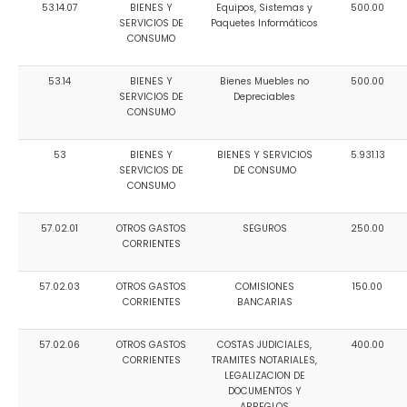
53.14.07
BIENES Y
Equipos, Sistemas y
500.00
SERVICIOS DE
Paquetes Informáticos
CONSUMO
53.14
BIENES Y
Bienes Muebles no
500.00
SERVICIOS DE
Depreciables
CONSUMO
53
BIENES Y
BIENES Y SERVICIOS
5.931.13
SERVICIOS DE
DE CONSUMO
CONSUMO
57.02.01
OTROS GASTOS
SEGUROS
250.00
CORRIENTES
57.02.03
OTROS GASTOS
COMISIONES
150.00
CORRIENTES
BANCARIAS
57.02.06
OTROS GASTOS
COSTAS JUDICIALES,
400.00
CORRIENTES
TRAMITES NOTARIALES,
LEGALIZACION DE
DOCUMENTOS Y
ARREGLOS