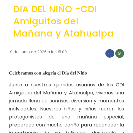
DIA DEL NIÑO -CDI
Convocatorias
Amiguitos del
GESTIÓN ADMINISTRATIVA
Plan de desarrollo y Ordenamiento Territorial - PD
Mañana y Atahualpa
Plan Anual Contratación - PAC
Plan Operativo Anual - POA
9 de Junio de 2026 a las 15:00
Convenios Institucionales
𝐂𝐞𝐥𝐞𝐛𝐫𝐚𝐦𝐨𝐬 𝐜𝐨𝐧 𝐚𝐥𝐞𝐠𝐫𝐢́𝐚 𝐞𝐥 𝐃𝐢́𝐚 𝐝𝐞𝐥 𝐍𝐢𝐧̃𝐨
PRESUPUESTO: EJECUCIÓN Y REPORTES
Junto a nuestros queridos usuarios de los CDI
Cédulas presupuestarias y balances
Amiguitos del Mañana y Atahualpa, vivimos una
Procesos de contratación
jornada llena de sonrisas, diversión y momentos
Ejecución Presupuestaria
inolvidables. Nuestros niños y niñas fueron los
protagonistas de una mañana especial,
Obras y proyectos
preparada con mucho cariño para reconocer la
importancia de su felicidad, desarrollo y