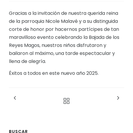
Convocatorias
Gracias a la invitación de nuestra querida reina
GESTIÓN ADMINISTRATIVA
de la parroquia Nicole Malavé y a su distinguida
corte de honor por hacernos partícipes de tan
Plan de desarrollo y Ordenamiento Territorial - PD
maravilloso evento celebrando la Bajada de los
Plan Anual Contratación - PAC
Reyes Magos, nuestros niños disfrutaron y
Plan Operativo Anual - POA
bailaron al máximo, una tarde espectacular y
llena de alegría.
Convenios Institucionales
Éxitos a todos en este nuevo año 2025.
PRESUPUESTO: EJECUCIÓN Y REPORTES
Cédulas presupuestarias y balances
Procesos de contratación
Ejecución Presupuestaria
Obras y proyectos
BUSCAR