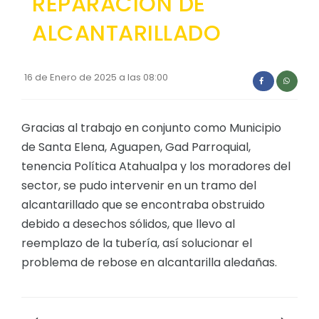
REPARACIÓN DE
Convocatorias
ALCANTARILLADO
GESTIÓN ADMINISTRATIVA
Plan de desarrollo y Ordenamiento Territorial - PD
16 de Enero de 2025 a las 08:00
Plan Anual Contratación - PAC
Plan Operativo Anual - POA
Gracias al trabajo en conjunto como Municipio
de Santa Elena, Aguapen, Gad Parroquial,
Convenios Institucionales
tenencia Política Atahualpa y los moradores del
PRESUPUESTO: EJECUCIÓN Y REPORTES
sector, se pudo intervenir en un tramo del
alcantarillado que se encontraba obstruido
Cédulas presupuestarias y balances
debido a desechos sólidos, que llevo al
Procesos de contratación
reemplazo de la tubería, así solucionar el
Ejecución Presupuestaria
problema de rebose en alcantarilla aledañas.
Obras y proyectos