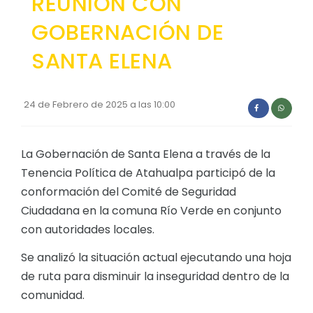
REUNION CON
Convocatorias
GOBERNACIÓN DE
GESTIÓN ADMINISTRATIVA
SANTA ELENA
Plan de desarrollo y Ordenamiento Territorial - PD
Plan Anual Contratación - PAC
24 de Febrero de 2025 a las 10:00
Plan Operativo Anual - POA
Convenios Institucionales
La Gobernación de Santa Elena a través de la
Tenencia Política de Atahualpa participó de la
PRESUPUESTO: EJECUCIÓN Y REPORTES
conformación del Comité de Seguridad
Cédulas presupuestarias y balances
Ciudadana en la comuna Río Verde en conjunto
Procesos de contratación
con autoridades locales.
Ejecución Presupuestaria
Se analizó la situación actual ejecutando una hoja
de ruta para disminuir la inseguridad dentro de la
Obras y proyectos
comunidad.