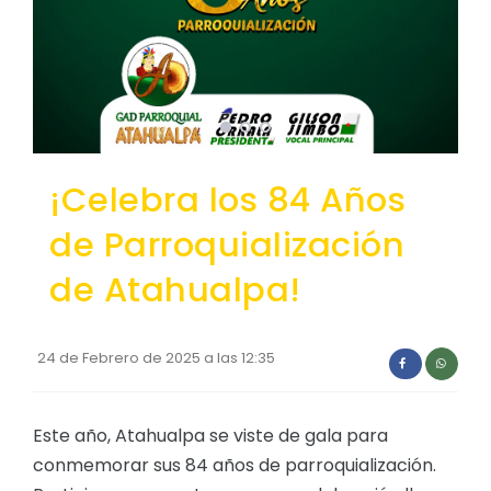
Convocatorias
GESTIÓN ADMINISTRATIVA
Plan de desarrollo y Ordenamiento Territorial - PD
Plan Anual Contratación - PAC
¡Celebra los 84 Años
Plan Operativo Anual - POA
Convenios Institucionales
de Parroquialización
PRESUPUESTO: EJECUCIÓN Y REPORTES
de Atahualpa!
Cédulas presupuestarias y balances
Procesos de contratación
24 de Febrero de 2025 a las 12:35
Ejecución Presupuestaria
Obras y proyectos
Este año, Atahualpa se viste de gala para
conmemorar sus 84 años de parroquialización.